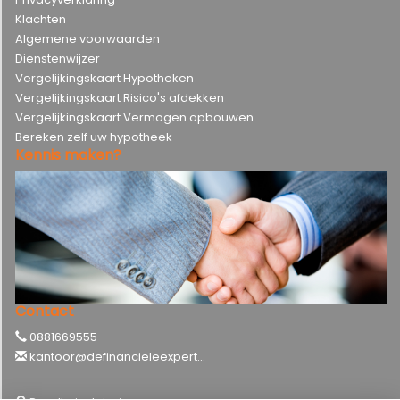
Klachten
Algemene voorwaarden
Dienstenwijzer
Vergelijkingskaart Hypotheken
Vergelijkingskaart Risico's afdekken
Vergelijkingskaart Vermogen opbouwen
Bereken zelf uw hypotheek
Kennis maken?
Contact
0881669555
kantoor@definancieleexperts.nl