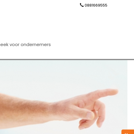
0881669555
theek voor ondernemers