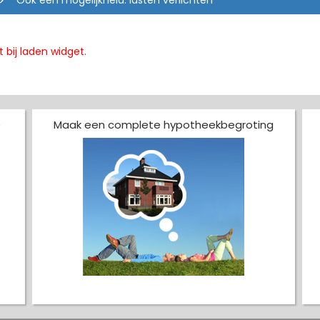
Ook een mogelijkheid: lasten verlichten
t bij laden widget.
e
Maak een complete hypotheekbegroting