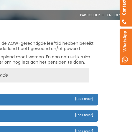
PARTICULIER
PENSIOEN
j de AOW-gerechtigde leeftijd hebben bereikt.
 Nederland heeft gewoond en/of gewerkt.
 gepland moet worden. En dan natuurlijk ruim
eer om nog iets aan het pensioen te doen.
ende
[Lees meer]
[Lees meer]
[Lees meer]