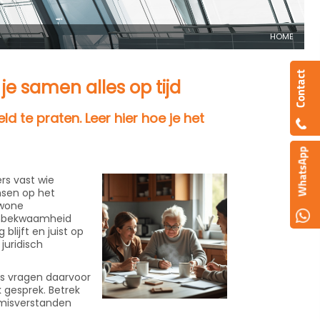
HOME
je samen alles op tijd
ld te praten. Leer hier hoe je het
rs vast wie
nsen op het
ewone
lsonbekwaamheid
lijft en juist op
juridisch
rs vragen daarvoor
k gesprek. Betrek
 misverstanden