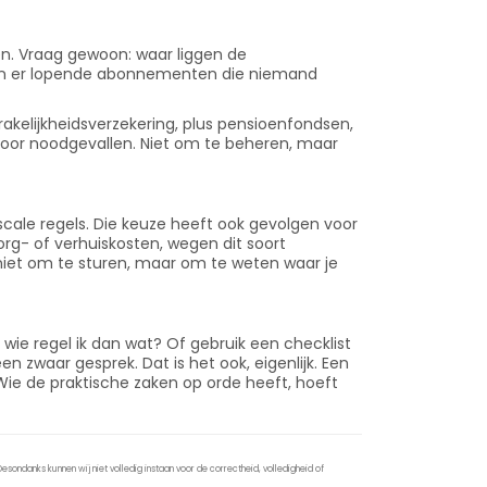
en. Vraag gewoon: waar liggen de
ijn er lopende abonnementen die niemand
rakelijkheidsverzekering, plus pensioenfondsen,
 voor noodgevallen. Niet om te beheren, maar
iscale regels. Die keuze heeft ook gevolgen voor
org- of verhuiskosten, wegen dit soort
iet om te sturen, maar om te weten waar je
dt, wie regel ik dan wat? Of gebruik een checklist
een zwaar gesprek. Dat is het ook, eigenlijk. Een
 Wie de praktische zaken op orde heeft, hoeft
sondanks kunnen wij niet volledig instaan voor de correctheid, volledigheid of