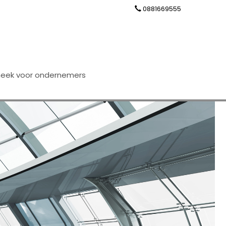
0881669555
theek voor ondernemers