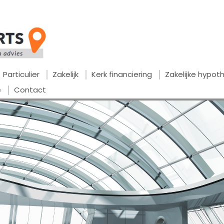
Particulier
Zakelijk
Kerk financiering
Zakelijke hypo
e
Contact