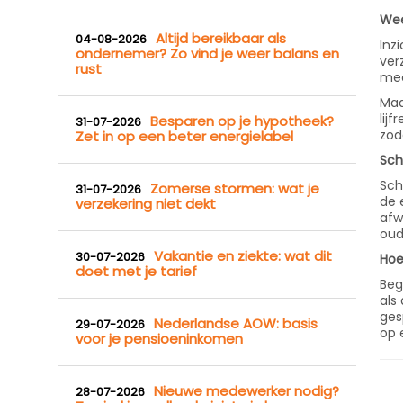
Wee
Altijd bereikbaar als
04-08-2026
Inz
ondernemer? Zo vind je weer balans en
ver
rust
mee
Maa
lij
Besparen op je hypotheek?
31-07-2026
zod
Zet in op een beter energielabel
Sch
Sch
Zomerse stormen: wat je
31-07-2026
de 
verzekering niet dekt
afw
oud
Vakantie en ziekte: wat dit
30-07-2026
Hoe
doet met je tarief
Begi
als
ges
Nederlandse AOW: basis
29-07-2026
op 
voor je pensioeninkomen
Nieuwe medewerker nodig?
28-07-2026