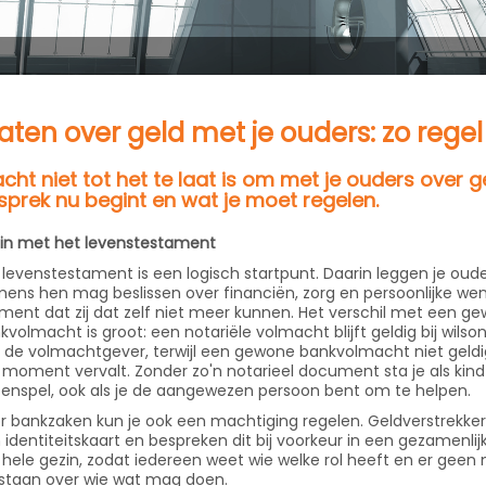
aten over geld met je ouders: zo regel 
ht niet tot het te laat is om met je ouders over ge
sprek nu begint en wat je moet regelen.
in met het levenstestament
 levenstestament is een logisch startpunt. Daarin leggen je oude
ens hen mag beslissen over financiën, zorg en persoonlijke we
ent dat zij dat zelf niet meer kunnen. Het verschil met een g
kvolmacht is groot: een notariële volmacht blijft geldig bij wi
 de volmachtgever, terwijl een gewone bankvolmacht niet geldig b
 moment vervalt. Zonder zo'n notarieel document sta je als kind 
tenspel, ook als je de aangewezen persoon bent om te helpen.
r bankzaken kun je ook een machtiging regelen. Geldverstrekke
 identiteitskaart en bespreken dit bij voorkeur in een gezamenlij
 hele gezin, zodat iedereen weet wie welke rol heeft en er geen
staan over wie wat mag doen.