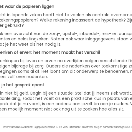
t waar de papieren liggen
icht in lopende zaken hoeft niet te voelen als controle overnem
zekeringspapieren? Welke rekening incasseert de hypotheek? Z
r gebruikt?
k een overzicht van de zorg-, opstal-, inboedel-, reis- en aansp
frentes en belastingzaken. Noteer ook waar inloggegevens staan
at je het weet als het nodig is.
enken of erven: het moment maakt het verschil
enkingen bij leven en erven na overlijden volgen verschillende f
eigen bijdrage bij zorg. Ouders die nadenken over toekomstige z
egingen soms al af. Het loont om dit onderwerp te benoemen, n
ers zelf over nadenken.
 je het gesprek opent
n niet bij geld. Begin bij een situatie: Stel dat jij ineens ziek wor
 aanleiding, zodat het voelt als een praktische klus in plaats van 
prek dat je nu voert, is een cadeau aan jezelf én aan je ouders.
een moeilijk moment niet ook nog uit te zoeken hoe alles zit.
Bovenstaand nieuwsbericht is gepubliceerd op 20-05-2026. Dit bericht is met veel zorg en aandacht samengesteld. De