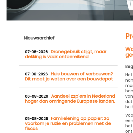
Pr
Nieuwsarchief
Wac
Dronegebruik stijgt, maar
07-08-2026
ge
dekking is vaak ontoereikend
Beg
Huis bouwen of verbouwen?
07-08-2026
Het
Dit moet je weten over een bouwdepot
nam
mom
ban
Aandeel zzp'ers in Nederland
van
06-08-2026
hoger dan omringende Europese landen.
dat
bui
Voo
Familielening op papier: zo
05-08-2026
een
voorkom je ruzie en problemen met de
het
fiscus
ont